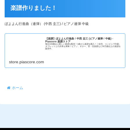
楽譜作りました！
ぼよよん行進曲（連弾） (中西 圭三) / ピアノ連弾 中級
【楽譜】ぼよよん行進曲 / 中西 圭三 (ピアノ連弾 / 中級) -
Piascore 楽譜ストア
毎日100曲以上新しい楽譜を配信！1曲から楽譜を購入！ご自宅、コンビニで印刷、
タブレットとの共有も簡単！ピアノ、ギター、管・弦楽器など30万曲以上の楽譜を
販売中。
store.piascore.com
ホーム