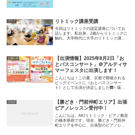
リトミック講座受講
ブログ
今回はリトミックの認定講座についてお
話します。私自身、2歳からリトミックに
触れ、大学時代に大手のリトミック講習
会へ4年ほど学びに行っていました。それ
から数年後、保育園で自分なりにリトミ
ックを行い、試行錯誤しながら活動に取
り入れたり、他の講師...
【出演情報】2025年8月2日「お
お知らせ
とバスコンサート」＠アルティサ
マーフェスタに出演します！
こんにちは！この夏、京都で開催される
ビッグイベントに《おとバスコンサー
ト》として出演が決定しました🎹✨場所
は、京都府立府民ホール「アルティ」！
毎年大人気の【アルティ サマーフェス
【勝どき・門前仲町エリア】出張
タ】に登場します🌞音楽×絵本×旅！《お
ブログ
とバスコンサート》って？...
ピアノレッスン受付中！
こんにちは。AKIリトミック・ピアノ教室
の橋本亜樹です。現在、勝どき・門前仲
町エリアを中心に、出張型のピアノレッ
スンを行っています。「おうちでレッス
ンを受けられるって、どんな感じ？」