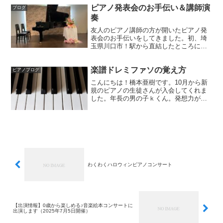
ピアノ発表会のお手伝い＆講師演
「小さい子でも大丈夫？」そんな疑問を
ブログ
お持ちの方に向けて、今...
奏
友人のピアノ講師の方が開いたピアノ発
表会のお手伝いをしてきました。初、埼
玉県川口市！駅から直結したところにホ
ールがありました🌷生徒の人数、予算、
雰囲気に合わせた会場選び、参考にさせ
楽譜ドレミファソの覚え方
てもらいました！生徒さんたちはみなさ
ピアノブログ
ん素敵な衣装で集合されて...
こんにちは！橋本亜樹です。10月から新
規のピアノの生徒さんが入会してくれま
した。年長の男の子ｋくん。発想力が豊
かで、生き物が大好きな男の子。お部屋
に入った瞬間から、「見て！コオロギ飼
ってるの！」と虫かごを見せてくれまし
た。入会される前から小...
わくわくハロウィンピアノコンサート
【出演情報】0歳から楽しめる♪音楽絵本コンサートに
出演します（2025年7月5日開催）